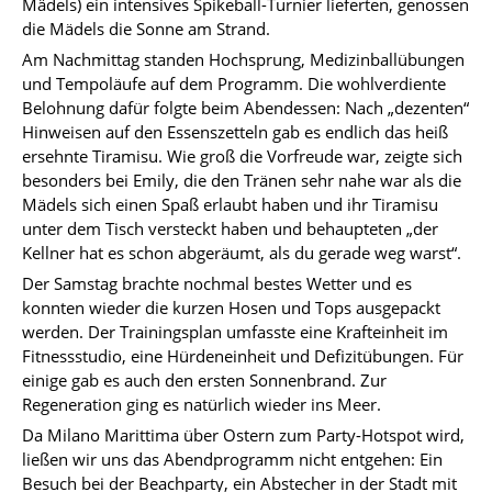
Mädels) ein intensives Spikeball-Turnier lieferten, genossen
die Mädels die Sonne am Strand.
Am Nachmittag standen Hochsprung, Medizinballübungen
und Tempoläufe auf dem Programm. Die wohlverdiente
Belohnung dafür folgte beim Abendessen: Nach „dezenten“
Hinweisen auf den Essenszetteln gab es endlich das heiß
ersehnte Tiramisu. Wie groß die Vorfreude war, zeigte sich
besonders bei Emily, die den Tränen sehr nahe war als die
Mädels sich einen Spaß erlaubt haben und ihr Tiramisu
unter dem Tisch versteckt haben und behaupteten „der
Kellner hat es schon abgeräumt, als du gerade weg warst“.
Der Samstag brachte nochmal bestes Wetter und es
konnten wieder die kurzen Hosen und Tops ausgepackt
werden. Der Trainingsplan umfasste eine Krafteinheit im
Fitnessstudio, eine Hürdeneinheit und Defizitübungen. Für
einige gab es auch den ersten Sonnenbrand. Zur
Regeneration ging es natürlich wieder ins Meer.
Da Milano Marittima über Ostern zum Party-Hotspot wird,
ließen wir uns das Abendprogramm nicht entgehen: Ein
Besuch bei der Beachparty, ein Abstecher in der Stadt mit