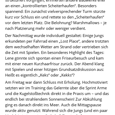
strukturiert vorgingen, erinnerten andere Bauwerke eher
an einen „kontrollierten Scheiterhaufen“. Besonders
spannend: Ein zunächst vielversprechender Turm stürzte
kurz vor Schluss ein und rettete so den „Scheiterhaufen“
vor dem letzten Platz. Die Belohnung? Marshmallows – je
nach Platzierung mehr oder weniger verdient.
Der Nachmittag wurde individuell gestaltet: Einige Jungs
erkundeten per Fahrrad einen „Lost Place“, andere trotzten
dem wechselhaften Wetter am Strand oder vertrieben sich
die Zeit mit Spielen. Ein besonderes Highlight des Tages:
Lene gönnte sich spontan einen Friseurbesuch und kam
mit einer neuen Kurzhaarfrisur zurück. Der Abend klang
mit Spielen und einer hitzigen Grundsatzdiskussion aus:
Heißt es eigentlich „Keks“ oder „Kekks“?
Am Freitag war dann Schluss mit Erholung. Hochmotiviert
setzten wir im Training das Gelernte über die Sprint Arme
und die Kugelstoßtechnik direkt in die Praxis um – und das
endlich bei strahlendem Sonnenschein! Zur Abkühlung
ging es danach direkt ins Meer. Auch die Mittagspause
wurde aktiv genutzt: Während sich die Jungs (und ein paar