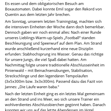
Eis essen und dem obligatorischen Besuch am
Boxautomaten. Dabei konnte Emil sogar den Rekord von
Quentin aus dem letzten Jahr brechen.
Am Sonntag, unserem letzten Trainingstag, machten sich
die intensiven Einheiten der Woche dann doch bemerkbar.
Dennoch gaben wir noch einmal alles: Nach einer Runde
unseres Lieblings-Warm-up-Spiels „Football“ standen
Beschleunigung und Speerwurf auf dem Plan. Am Strand
wurde anschließend kurzerhand eine neue Disziplin
erfunden: Stabhochsprung ins Wasser. Genau das richtige
für unsere Jungs, die viel Spaß dabei hatten. Am
Nachmittag folgte unsere traditionelle Abschlusseinheit im
Pinienwald – mit Beinachsenübungen, Stabilisation,
Streckschlinge und den legendären Tempoläufen
(3x5x300m bzw. 3x3x300m). Passend dazu das Fazit von
Jannes: „Die Läufe waren baba.“
Nach der letzten Einheit ging es ein letztes Mal gemeinsam
an den Strand und ins Meer, wo sich unsere Trainer ein
wohlverdientes Abschlussbierchen gegönnt haben. Danach
konnten wir uns auf das letzte Abendessen im Hotel