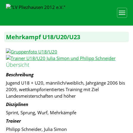
Skip to main content
Skip to page footer
Mehrkampf U18/U20/U23
Show larger version for:
Show larger version for:
Übersicht
Beschreibung
Jugend U18 + U20, männlich/weiblich, Jahrgänge 2006 bis
2009, wettkampforientiertes Training mit Ziel
Landesmeisterschaften und höher
Disziplinen
Sprint, Sprung, Wurf, Mehrkämpfe
Trainer
Philipp Schneider, Julia Simon