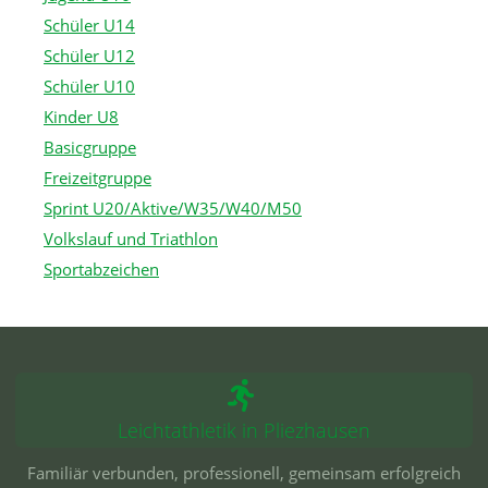
Schüler U14
Schüler U12
Schüler U10
Kinder U8
Basicgruppe
Freizeitgruppe
Sprint U20/Aktive/W35/W40/M50
Volkslauf und Triathlon
Sportabzeichen
Leichtathletik in Pliezhausen
Familiär verbunden, professionell, gemeinsam erfolgreich