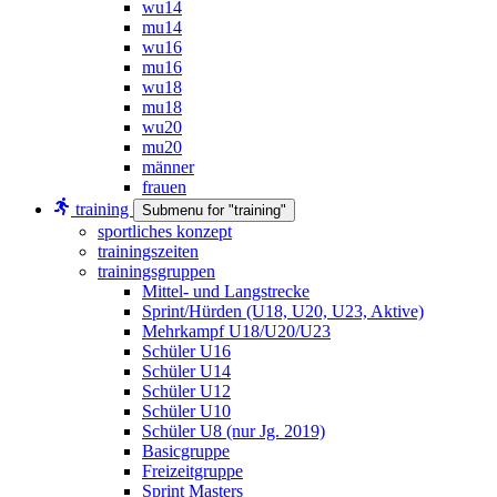
wu14
mu14
wu16
mu16
wu18
mu18
wu20
mu20
männer
frauen
training
Submenu for "training"
sportliches konzept
trainingszeiten
trainingsgruppen
Mittel- und Langstrecke
Sprint/Hürden (U18, U20, U23, Aktive)
Mehrkampf U18/U20/U23
Schüler U16
Schüler U14
Schüler U12
Schüler U10
Schüler U8 (nur Jg. 2019)
Basicgruppe
Freizeitgruppe
Sprint Masters