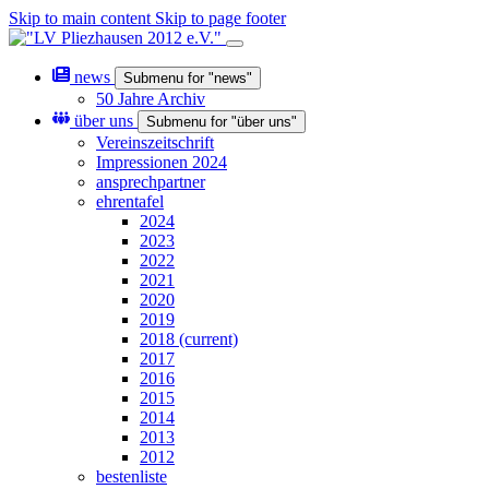
Skip to main content
Skip to page footer
news
Submenu for "news"
50 Jahre Archiv
über uns
Submenu for "über uns"
Vereinszeitschrift
Impressionen 2024
ansprechpartner
ehrentafel
2024
2023
2022
2021
2020
2019
2018
(current)
2017
2016
2015
2014
2013
2012
bestenliste