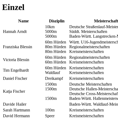
Einzel
Name
Disziplin
Meisterschaft
10km
Deutsche Straßenlauf-Meiste
Hannah Arndt
5000m
Süddt. Meisterschaften
5000m
Baden-Württ. Langstrecken-M
60m Hürden
Württ. U16-Jugendmeistersch
Franziska Blessin
80m Hürden
Regionalmeisterschaften
80m Hürden
Kreismeisterschaften
60m Hürden
Regionalmeisterschaften
Victoria Blessin
60m Hürden
Kreismeisterschaften
60m Hürden
Kreismeisterschaften
Tim Engelhardt
Waldlauf
Kreismeisterschaften
Daniel Fischer
Dreikampf
Kreismeisterschaften
1500m
Deutsche Meisterschaften
1500m
Deutsche Hallen-Meisterscha
Katja Fischer
Deutsche Cross-Meisterschaf
1500m
Baden-Württ. Hallenmeisters
Davide Hailer
Baden-Württ. Waldlauf-Meist
Sarah Hartmann
100m
Kreismeisterschaften
David Hermann
Speer
Kreismeisterschaften