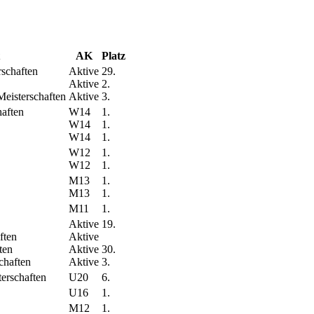
AK
Platz
rschaften
Aktive
29.
Aktive
2.
eisterschaften
Aktive
3.
aften
W14
1.
W14
1.
W14
1.
W12
1.
W12
1.
M13
1.
M13
1.
M11
1.
Aktive
19.
ften
Aktive
ten
Aktive
30.
chaften
Aktive
3.
erschaften
U20
6.
U16
1.
M12
1.