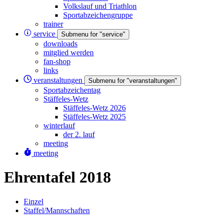
Volkslauf und Triathlon
Sportabzeichengruppe
trainer
service
Submenu for "service"
downloads
mitglied werden
fan-shop
links
veranstaltungen
Submenu for "veranstaltungen"
Sportabzeichentag
Stäffeles-Wetz
Stäffeles-Wetz 2026
Stäffeles-Wetz 2025
winterlauf
der 2. lauf
meeting
meeting
Ehrentafel 2018
Einzel
Staffel/Mannschaften