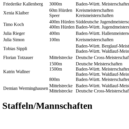
Friederike Kallenberg
3000m
Baden-Württ. Meisterschafte
60m Hürden
Kreismeisterschaften
Xenia Klaiber
Speer
Kreismeisterschaften
400m Hürden
Süddeutsche Jugendmeistersc
Timo Koch
400m Hürden
Baden-Württ. Jugendmeisters
Julia Rieger
400m
Baden-Württ. Hallenmeisters
Julia Simon
100m
Kreismeisterschaften
Baden-Württ. Berglauf-Meist
Tobias Sippli
Baden-Württ. Waldlauf-Meist
Florian Totzauer
Mittelstrecke
Deutsche Cross-Meisterschaf
1500m
Deutsche Meisterschaften
1500m
Baden-Württ. Meisterschafte
Katrin Wallner
Baden-Württ. Waldlauf-Meist
800m
Baden-Württ. Meisterschafte
Mittelstrecke
Baden-Württ. Waldlauf-Meist
Demian Werminghausen
Mittelstrecke
Deutsche Cross-Meisterschaf
Staffeln/Mannschaften