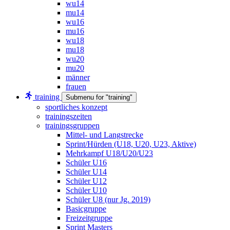
wu14
mu14
wu16
mu16
wu18
mu18
wu20
mu20
männer
frauen
training
Submenu for "training"
sportliches konzept
trainingszeiten
trainingsgruppen
Mittel- und Langstrecke
Sprint/Hürden (U18, U20, U23, Aktive)
Mehrkampf U18/U20/U23
Schüler U16
Schüler U14
Schüler U12
Schüler U10
Schüler U8 (nur Jg. 2019)
Basicgruppe
Freizeitgruppe
Sprint Masters