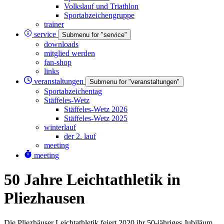
Volkslauf und Triathlon
Sportabzeichengruppe
trainer
service
Submenu for "service"
downloads
mitglied werden
fan-shop
links
veranstaltungen
Submenu for "veranstaltungen"
Sportabzeichentag
Stäffeles-Wetz
Stäffeles-Wetz 2026
Stäffeles-Wetz 2025
winterlauf
der 2. lauf
meeting
meeting
50 Jahre Leichtathletik in
Pliezhausen
Die Pliezhäuser Leichtathletik feiert 2020 ihr 50-jähriges Jubiläum.