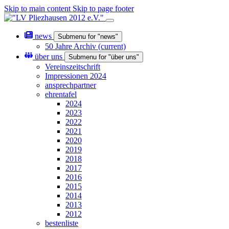
Skip to main content
Skip to page footer
news
Submenu for "news"
50 Jahre Archiv
(current)
über uns
Submenu for "über uns"
Vereinszeitschrift
Impressionen 2024
ansprechpartner
ehrentafel
2024
2023
2022
2021
2020
2019
2018
2017
2016
2015
2014
2013
2012
bestenliste