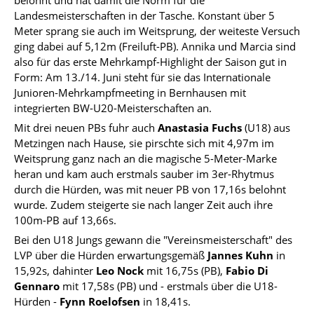
belohnt und hat damit die Norm für die
Landesmeisterschaften in der Tasche. Konstant über 5
Meter sprang sie auch im Weitsprung, der weiteste Versuch
ging dabei auf 5,12m (Freiluft-PB). Annika und Marcia sind
also für das erste Mehrkampf-Highlight der Saison gut in
Form: Am 13./14. Juni steht für sie das Internationale
Junioren-Mehrkampfmeeting in Bernhausen mit
integrierten BW-U20-Meisterschaften an.
Mit drei neuen PBs fuhr auch
Anastasia Fuchs
(U18) aus
Metzingen nach Hause, sie pirschte sich mit 4,97m im
Weitsprung ganz nach an die magische 5-Meter-Marke
heran und kam auch erstmals sauber im 3er-Rhytmus
durch die Hürden, was mit neuer PB von 17,16s belohnt
wurde. Zudem steigerte sie nach langer Zeit auch ihre
100m-PB auf 13,66s.
Bei den U18 Jungs gewann die "Vereinsmeisterschaft" des
LVP über die Hürden erwartungsgemäß
Jannes Kuhn
in
15,92s, dahinter
Leo Nock
mit 16,75s (PB),
Fabio Di
Gennaro
mit 17,58s (PB) und - erstmals über die U18-
Hürden -
Fynn Roelofsen
in 18,41s.