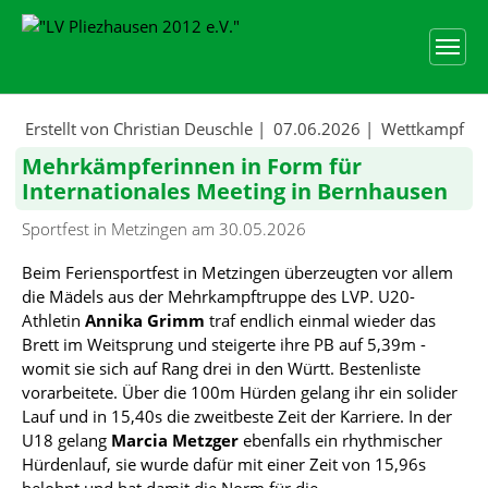
Skip to main content
Skip to page footer
Erstellt von Christian Deuschle |
07.06.2026
|
Wettkampf
Mehrkämpferinnen in Form für
Internationales Meeting in Bernhausen
Sportfest in Metzingen am 30.05.2026
Beim Feriensportfest in Metzingen überzeugten vor allem
die Mädels aus der Mehrkampftruppe des LVP. U20-
Athletin
Annika
Grimm
traf endlich einmal wieder das
Brett im Weitsprung und steigerte ihre PB auf 5,39m -
womit sie sich auf Rang drei in den Württ. Bestenliste
vorarbeitete. Über die 100m Hürden gelang ihr ein solider
Lauf und in 15,40s die zweitbeste Zeit der Karriere. In der
U18 gelang
Marcia Metzger
ebenfalls ein rhythmischer
Hürdenlauf, sie wurde dafür mit einer Zeit von 15,96s