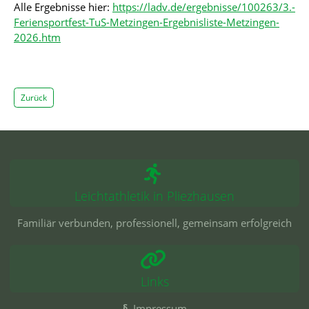
Alle Ergebnisse hier:
https://ladv.de/ergebnisse/100263/3.-
Feriensportfest-TuS-Metzingen-Ergebnisliste-Metzingen-
2026.htm
Zurück
Leichtathletik in Pliezhausen
Familiär verbunden, professionell, gemeinsam erfolgreich
Links
§
Impressum