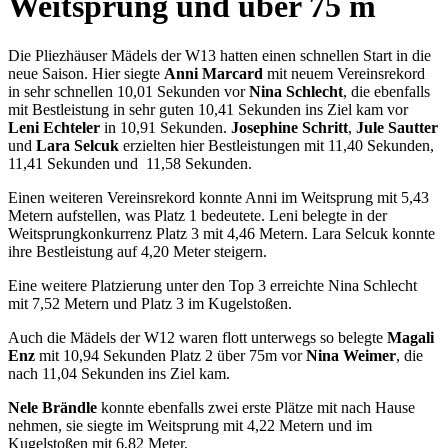
Weitsprung und über 75 m
Die Pliezhäuser Mädels der W13 hatten einen schnellen Start in die
neue Saison. Hier siegte
Anni Marcard
mit neuem Vereinsrekord
in sehr schnellen 10,01 Sekunden vor
Nina Schlecht
, die ebenfalls
mit Bestleistung in sehr guten 10,41 Sekunden ins Ziel kam vor
Leni Echteler
in 10,91 Sekunden.
Josephine Schritt
,
Jule Sautter
und
Lara Selcuk
erzielten hier Bestleistungen mit 11,40 Sekunden,
11,41 Sekunden und 11,58 Sekunden.
Einen weiteren Vereinsrekord konnte Anni im Weitsprung mit 5,43
Metern aufstellen, was Platz 1 bedeutete. Leni belegte in der
Weitsprungkonkurrenz Platz 3 mit 4,46 Metern. Lara Selcuk konnte
ihre Bestleistung auf 4,20 Meter steigern.
Eine weitere Platzierung unter den Top 3 erreichte Nina Schlecht
mit 7,52 Metern und Platz 3 im Kugelstoßen.
Auch die Mädels der W12 waren flott unterwegs so belegte
Magali
Enz
mit 10,94 Sekunden Platz 2 über 75m vor
Nina Weimer
, die
nach 11,04 Sekunden ins Ziel kam.
Nele Brändle
konnte ebenfalls zwei erste Plätze mit nach Hause
nehmen, sie siegte im Weitsprung mit 4,22 Metern und im
Kugelstoßen mit 6,82 Meter.