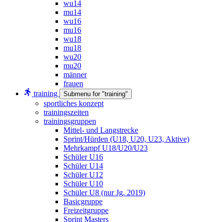
wu14
mu14
wu16
mu16
wu18
mu18
wu20
mu20
männer
frauen
training
Submenu for "training"
sportliches konzept
trainingszeiten
trainingsgruppen
Mittel- und Langstrecke
Sprint/Hürden (U18, U20, U23, Aktive)
Mehrkampf U18/U20/U23
Schüler U16
Schüler U14
Schüler U12
Schüler U10
Schüler U8 (nur Jg. 2019)
Basicgruppe
Freizeitgruppe
Sprint Masters