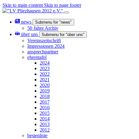
Skip to main content
Skip to page footer
news
Submenu for "news"
50 Jahre Archiv
über uns
Submenu for "über uns"
Vereinszeitschrift
Impressionen 2024
ansprechpartner
ehrentafel
2024
2023
2022
2021
2020
2019
2018
2017
2016
2015
2014
2013
2012
bestenliste