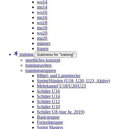
wu14
mu14
wu16
mu16
wu18
mu18
wu20
mu20
männer
frauen
training
Submenu for "training"
sportliches konzept
trainingszeiten
trainingsgruppen
Mittel- und Langstrecke
Sprint/Hürden (U18, U20, U23, Aktive)
Mehrkampf U18/U20/U23
Schüler U16
Schüler U14
Schüler U12
Schüler U10
Schüler U8 (nur Jg. 2019)
Basicgruppe
Freizeitgruppe
Sprint Masters