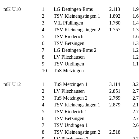
mK U10
1
LG Dettingen-Erms
2.113
1.
2
TSV Kleinengstingen 1
1.892
1.
3
VfL Pfullingen
1.760
1.
4
TSV Kleinengstingen 2
1.757
1.
5
TSV Riederich
1.
6
TSV Betzingen
1.
7
LG Dettingen-Erms 2
1.
8
LV Pliezhausen
1.
9
TSV Undingen
1.
10
TuS Metzingen
mK U12
1
TuS Metzingen 1
3.114
3.
2
LV Pliezhausen
2.851
2.
3
TuS Metzingen 2
2.769
2.
4
TSV Kleinengstingen 1
2.879
2.
5
TSV Riederich 1
2.
6
TSV Betzingen
2.
7
TSV Undingen 1
2.
8
TSV Kleinengstingen 2
2.518
9
LV Pliezhausen 2
2.