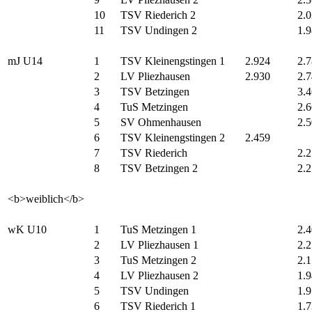
10
TSV Riederich 2
2.
11
TSV Undingen 2
1.
mJ U14
1
TSV Kleinengstingen 1
2.924
2.
2
LV Pliezhausen
2.930
2.
3
TSV Betzingen
3.
4
TuS Metzingen
2.
5
SV Ohmenhausen
2.
6
TSV Kleinengstingen 2
2.459
7
TSV Riederich
2.
8
TSV Betzingen 2
2.
<b>weiblich</b>
wK U10
1
TuS Metzingen 1
2.
2
LV Pliezhausen 1
2.
3
TuS Metzingen 2
2.
4
LV Pliezhausen 2
1.
5
TSV Undingen
1.
6
TSV Riederich 1
1.