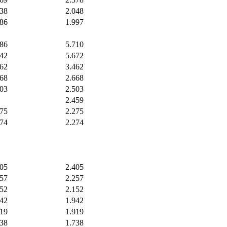
038
2.048
986
1.997
786
5.710
742
5.672
462
3.462
668
2.668
503
2.503
2.459
275
2.275
274
2.274
405
2.405
257
2.257
152
2.152
942
1.942
919
1.919
738
1.738