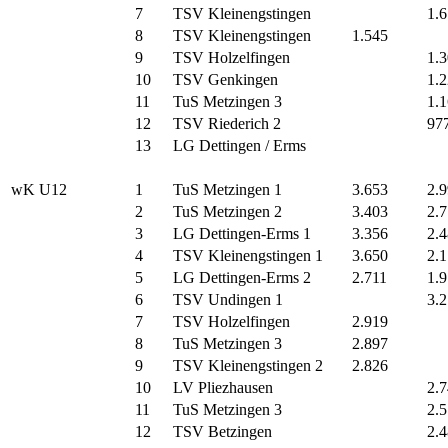
7
TSV Kleinengstingen
1.
8
TSV Kleinengstingen
1.545
9
TSV Holzelfingen
1.
10
TSV Genkingen
1.
11
TuS Metzingen 3
1.
12
TSV Riederich 2
97
13
LG Dettingen / Erms
wK U12
1
TuS Metzingen 1
3.653
2.
2
TuS Metzingen 2
3.403
2.
3
LG Dettingen-Erms 1
3.356
2.
4
TSV Kleinengstingen 1
3.650
2.
5
LG Dettingen-Erms 2
2.711
1.
6
TSV Undingen 1
3.
7
TSV Holzelfingen
2.919
8
TuS Metzingen 3
2.897
9
TSV Kleinengstingen 2
2.826
10
LV Pliezhausen
2.
11
TuS Metzingen 3
2.
12
TSV Betzingen
2.