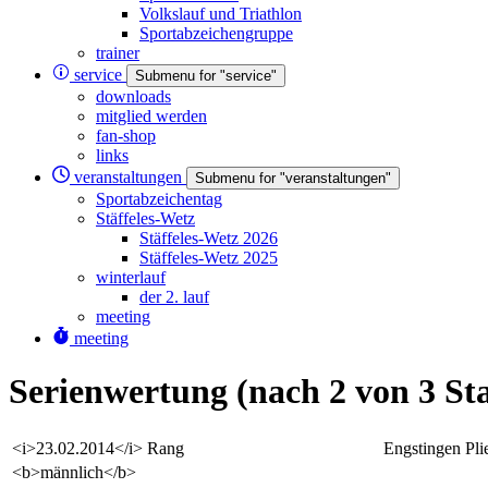
Volkslauf und Triathlon
Sportabzeichengruppe
trainer
service
Submenu for "service"
downloads
mitglied werden
fan-shop
links
veranstaltungen
Submenu for "veranstaltungen"
Sportabzeichentag
Stäffeles-Wetz
Stäffeles-Wetz 2026
Stäffeles-Wetz 2025
winterlauf
der 2. lauf
meeting
meeting
Serienwertung (nach 2 von 3 St
<i>23.02.2014</i>
Rang
Engstingen
Pli
<b>männlich</b>