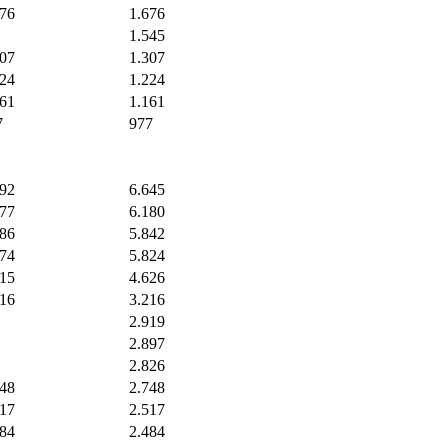
676
1.676
1.545
307
1.307
224
1.224
161
1.161
7
977
992
6.645
777
6.180
486
5.842
174
5.824
915
4.626
216
3.216
2.919
2.897
2.826
748
2.748
517
2.517
484
2.484