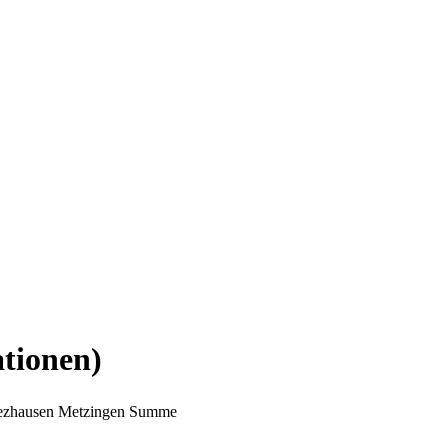
ationen)
ezhausen
Metzingen
Summe